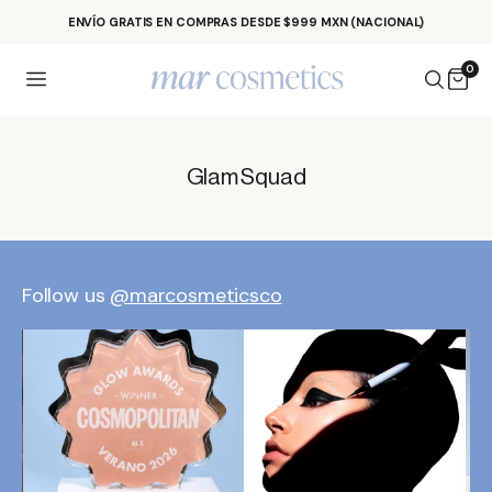
Ir al contenido
ENVÍO GRATIS EN COMPRAS DESDE $999 MXN (NACIONAL)
0
Glam Squad
Follow us
@marcosmeticsco