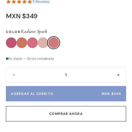
4.8 star rating
5 Reviews
MXN $349
Radiant Spark
COLOR
En stock — Envío inmediato
−
+
AGREGAR AL CARRITO
MXN $349
COMPRAR AHORA