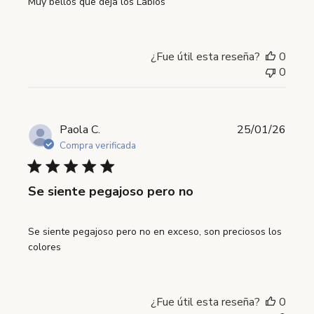
Muy bellos que deja los Labios
¿Fue útil esta reseña?
0
0
Fecha
Paola C.
25/01/26
de
Compra verificada
publi
Se siente pegajoso pero no
Se siente pegajoso pero no en exceso, son preciosos los
colores
¿Fue útil esta reseña?
0