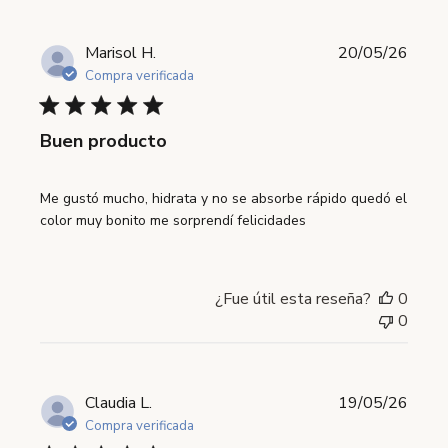
Fecha
Marisol H.
20/05/26
de
Compra verificada
publi
Buen producto
Me gustó mucho, hidrata y no se absorbe rápido quedó el
color muy bonito me sorprendí felicidades
¿Fue útil esta reseña?
0
0
Fecha
Claudia L.
19/05/26
de
Compra verificada
publi