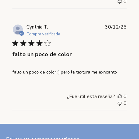
0
Fecha
Cynthia T.
30/12/25
de
Compra verificada
publi
falto un poco de color
falto un poco de color :) pero la textura me exncanto
¿Fue útil esta reseña?
0
0